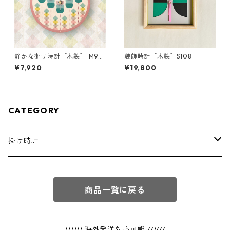
静かな掛け時計［木製］ M90
装飾時計［木製］S108
05-lavender
¥7,920
¥19,800
CATEGORY
掛け時計
通常商品
商品一覧に戻る
フルオーダー
////// 海外発送対応可能 //////