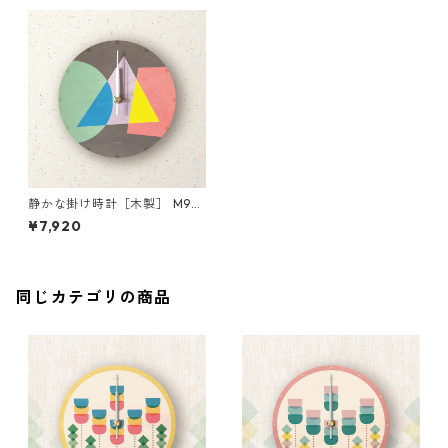
静かな掛け時計［木製］ M90
08-dark
¥7,920
同じカテゴリの商品