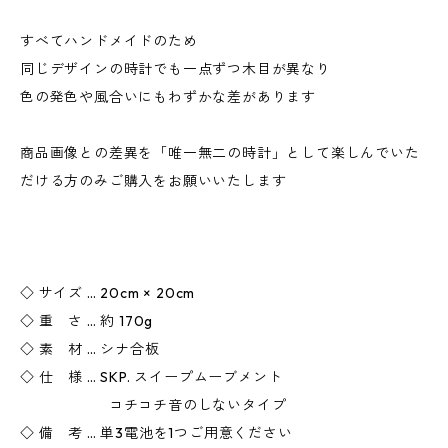
すべてハンドメイドのため
同じデザインの時計でも一点ずつ木目が異なり
色の発色や風合いにもわずかな差があります
商品画像との差異を「唯一無二の時計」として楽しんでいた
だける方のみご購入をお願いいたします
◇ サイズ … 20cm × 20cm
◇ 重 さ … 約 170g
◇ 素 材 … シナ合板
◇ 仕 様 … SKP. スイープムーブメント
コチコチ音のしないタイプ
◇ 備 考 … 単3電池を1つご用意ください