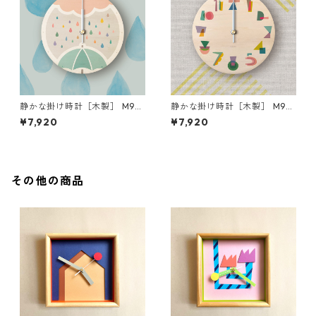
静かな掛け時計［木製］ M90
静かな掛け時計［木製］ M90
04-pink
02
¥7,920
¥7,920
その他の商品