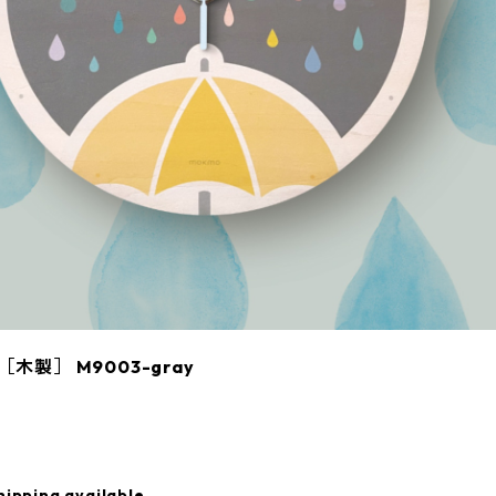
木製］ M9003-gray
hipping available