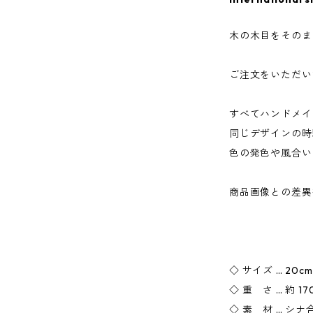
木の木目をそのま
ご注文をいただい
すべてハンドメイ
同じデザインの時
色の発色や風合い
商品画像との差異
◇ サイズ … 20cm 
◇ 重 さ … 約 17
◇ 素 材 … シナ