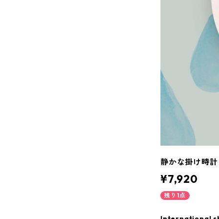
静かな掛け時計［
¥7,920
残り1点
International s