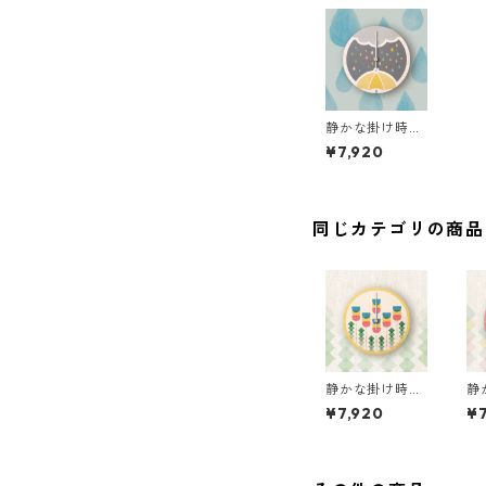
静かな掛け時計
［木製］ M900
¥7,920
3-gray
同じカテゴリの商品
静かな掛け時計
静
［木製］ M900
［
¥7,920
¥7
6-tampopo
5-