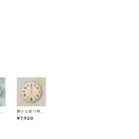
時計
静かな掛け時計
00
［木製］ M900
¥7,920
2