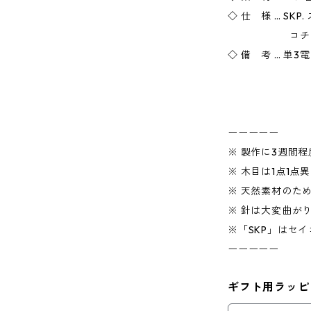
◇ 仕 様 … SK
コチコチ音
◇ 備 考 … 単
ーーーーー
※ 製作に3週間
※ 木目は1点1点
※ 天然素材のた
※ 針は大変曲が
※「SKP」はセ
ーーーーー
ギフト用ラッピ