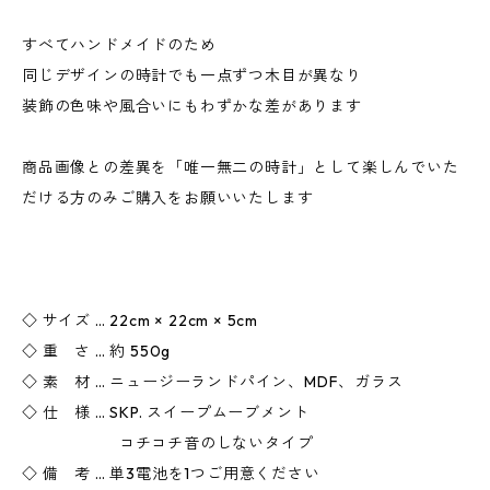
すべてハンドメイドのため
同じデザインの時計でも一点ずつ木目が異なり
装飾の色味や風合いにもわずかな差があります
商品画像との差異を「唯一無二の時計」として楽しんでいた
だける方のみご購入をお願いいたします
◇ サイズ … 22cm × 22cm × 5cm
◇ 重 さ … 約 550g
◇ 素 材 … ニュージーランドパイン、MDF、ガラス
◇ 仕 様 … SKP. スイープムーブメント
コチコチ音のしないタイプ
◇ 備 考 … 単3電池を1つご用意ください