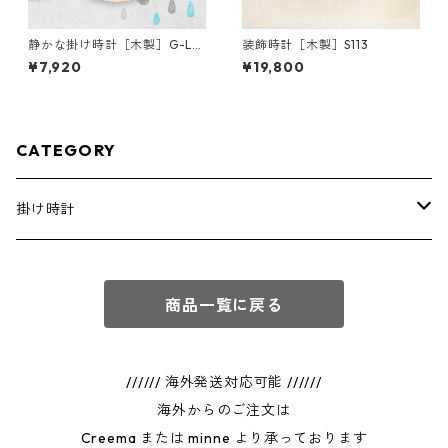
静かな掛け時計［木製］G-Le
装飾時計［木製］S113
mon
¥7,920
¥19,800
CATEGORY
掛け時計
通常商品
商品一覧に戻る
フルオーダー
////// 海外発送対応可能 //////
海外からのご注文は
Creema または minne より承っております