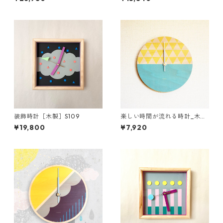
装飾時計［木製］S109
楽しい時間が流れる時計_木製
［掛け時計］C04_Yellow × Bl
¥19,800
¥7,920
ue