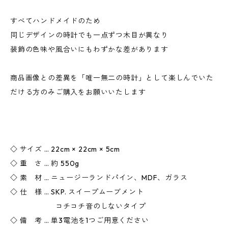
すべてハンドメイドのため
同じデザインの時計でも一点ずつ木目が異なり
装飾の色味や風合いにもわずかな差があります
商品画像との差異を「唯一無二の時計」として楽しんでいた
だける方のみご購入をお願いいたします
◇ サイズ … 22cm × 22cm × 5cm
◇ 重 さ … 約 550g
◇ 素 材 … ニュージーランドパイン、MDF、ガラス
◇ 仕 様 … SKP. スイープムーブメント
コチコチ音のしないタイプ
◇ 備 考 … 単3電池を1つご用意ください