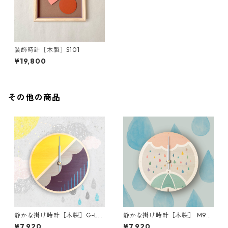
装飾時計［木製］S101
¥19,800
その他の商品
静かな掛け時計［木製］G-Le
静かな掛け時計［木製］ M90
mon
04-pink
¥7,920
¥7,920