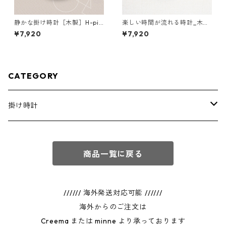
静かな掛け時計［木製］H-pin
楽しい時間が流れる時計_木製
k
［掛け時計］C01_Gray × Yell
¥7,920
¥7,920
ow
CATEGORY
掛け時計
通常商品
商品一覧に戻る
フルオーダー
////// 海外発送対応可能 //////
海外からのご注文は
Creema または minne より承っております