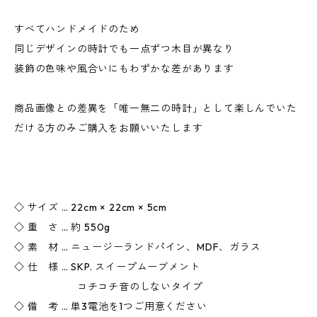
すべてハンドメイドのため
同じデザインの時計でも一点ずつ木目が異なり
装飾の色味や風合いにもわずかな差があります
商品画像との差異を「唯一無二の時計」として楽しんでいた
だける方のみご購入をお願いいたします
◇ サイズ … 22cm × 22cm × 5cm
◇ 重 さ … 約 550g
◇ 素 材 … ニュージーランドパイン、MDF、ガラス
◇ 仕 様 … SKP. スイープムーブメント
コチコチ音のしないタイプ
◇ 備 考 … 単3電池を1つご用意ください